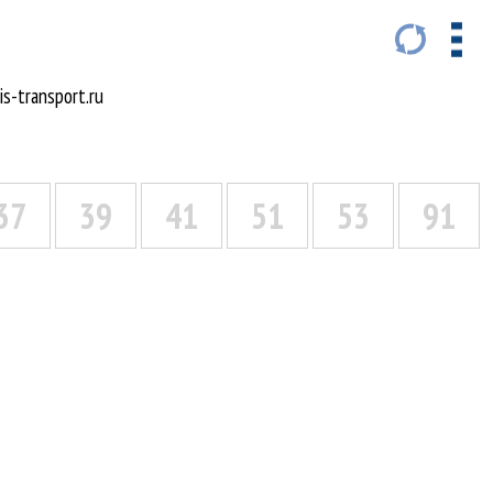
s-transport.ru
37
39
41
51
53
91