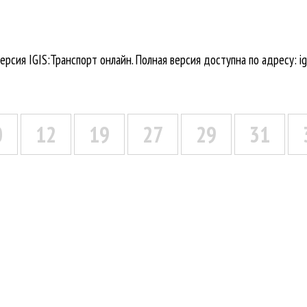
ерсия IGIS:Транспорт онлайн. Полная версия доступна по адресу: igi
0
12
19
27
29
31