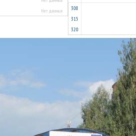
Нет данных
308
Нет данных
315
320