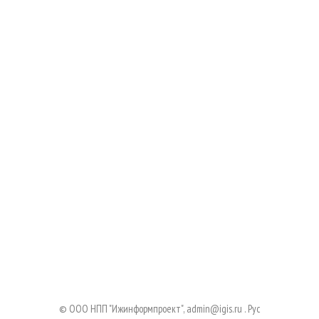
© ООО НПП "Ижинформпроект",
admin@igis.ru
.
Руc