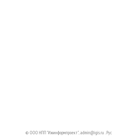
© ООО НПП "Ижинформпроект",
admin@igis.ru
.
Руc