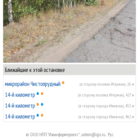
Ближайшие к этой остановке
•
микрорайон Чистопрудный
(в сторону поселка Игерман), 26 м
•
•
14-й километр
(в сторону поселка Игерман), 427 м
•
•
14-й километр
(в сторону города Ижевска), 452 м
•
•
14-й километр
(в сторону города Ижевска), 462 м
© ООО НПП "Ижинформпроект",
admin@igis.ru
.
Руc