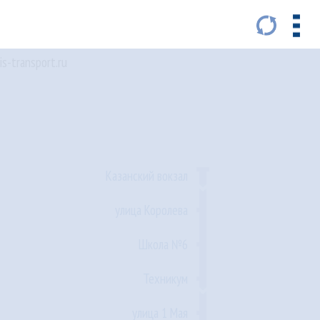
s-transport.ru
Казанский вокзал
улица Королева
Школа №6
Техникум
улица 1 Мая