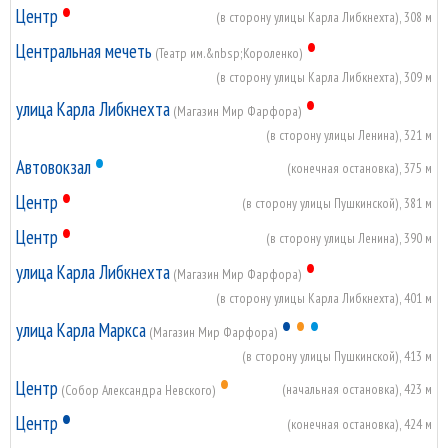
•
Центр
(в сторону улицы Карла Либкнехта), 308 м
•
Центральная мечеть
(Театр им.&nbsp;Короленко)
(в сторону улицы Карла Либкнехта), 309 м
•
улица Карла Либкнехта
(Магазин Мир Фарфора)
(в сторону улицы Ленина), 321 м
•
Автовокзал
(конечная остановка), 375 м
•
Центр
(в сторону улицы Пушкинской), 381 м
•
Центр
(в сторону улицы Ленина), 390 м
•
улица Карла Либкнехта
(Магазин Мир Фарфора)
(в сторону улицы Карла Либкнехта), 401 м
•
•
•
улица Карла Маркса
(Магазин Мир Фарфора)
(в сторону улицы Пушкинской), 413 м
•
Центр
(начальная остановка), 423 м
(Собор Александра Невского)
•
Центр
(конечная остановка), 424 м