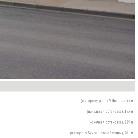
(в сторону улицы 9 Января), 93 м
(начальная остановка), 193 м
(конечная остановка), 229 м
(в сторону Буммашевской улицы), 261 м