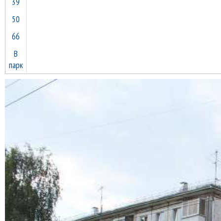
39
50
66
В
парк