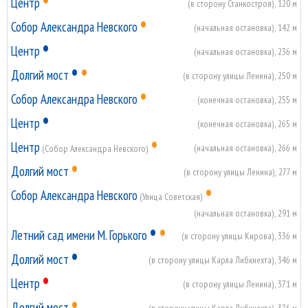
Центр
(в сторону Станкостроя), 120 м
•
Собор Александра Невского
(начальная остановка), 142 м
•
Центр
(начальная остановка), 236 м
•
•
Долгий мост
(в сторону улицы Ленина), 250 м
•
Собор Александра Невского
(конечная остановка), 255 м
•
Центр
(конечная остановка), 265 м
•
Центр
(начальная остановка), 266 м
(Собор Александра Невского)
•
Долгий мост
(в сторону улицы Ленина), 277 м
•
Собор Александра Невского
(Улица Советская)
(начальная остановка), 291 м
•
•
Летний сад имени М. Горького
(в сторону улицы Кирова), 336 м
•
Долгий мост
(в сторону улицы Карла Либкнехта), 346 м
•
Центр
(в сторону улицы Ленина), 371 м
•
Долгий мост