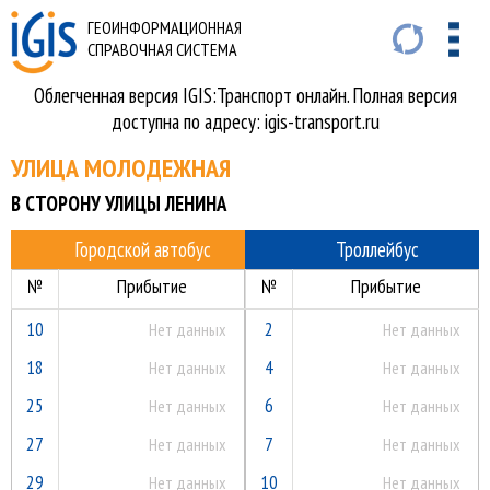
ГЕОИНФОРМАЦИОННАЯ
СПРАВОЧНАЯ СИСТЕМА
Облегченная версия IGIS:Транспорт онлайн. Полная версия
доступна по адресу: igis-transport.ru
УЛИЦА МОЛОДЕЖНАЯ
В СТОРОНУ УЛИЦЫ ЛЕНИНА
Городской автобус
Троллейбус
№
Прибытие
№
Прибытие
10
2
Нет данных
Нет данных
18
4
Нет данных
Нет данных
25
6
Нет данных
Нет данных
27
7
Нет данных
Нет данных
29
10
Нет данных
Нет данных